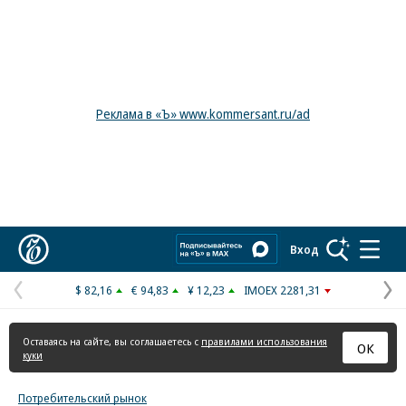
Реклама в «Ъ» www.kommersant.ru/ad
Коммерсантъ
Вход
$ 82,16
€ 94,83
¥ 12,23
IMOEX 2281,31
Предыдущая
С
страница
с
Оставаясь на сайте, вы соглашаетесь с
правилами использования
ОК
куки
Потребительский рынок