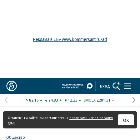
Реклама в «Ъ» www.kommersant.ru/ad
Коммерсантъ
Вход
$ 82,16
€ 94,83
¥ 12,23
IMOEX 2281,31
Предыдущая
С
страница
с
Оставаясь на сайте, вы соглашаетесь с
правилами использования
ОК
куки
Общество