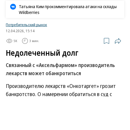
Татьяна Ким прокомментировала атаки на склады
Wildberries
Потребительский рынок
12.04.2026, 15:14
5K
3 мин.
Недолеченный долг
Связанный с «Аксельфармом» производитель
лекарств может обанкротиться
Производителю лекарств «Онкотаргет» грозит
банкротство. О намерении обратиться в суд с
соответствующим заявлением сообщил один из
его кредиторов, выкупивший не погашенный
фармкомпанией валютный заем. В «Онкотаргете»,
связанном с «Аксельфармом», известном на рынке