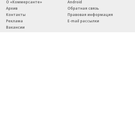
О «Коммерсанте»
Android
Архив
Обратная связь
Контакты
Правовая информация
Реклама
E-mail рассылки
Вакансии
18+
© АО «Коммерсантъ». 127006, Москва, Оружейный переулок д. 41,
тел. +7 (495) 797-69-70.
Сетевое издание «Коммерсантъ» (доменное имя сайта:
kommersant.ru) зарегистрировано Федеральной службой
по надзору в сфере связи, информационных технологий и массовых
коммуникаций (Роскомнадзор), регистрационный номер и дата
принятия решения о регистрации: серия
Эл № ФС77-76922
от 11 октября 2019 г.
Партнерские проекты/материалы, новости компаний, материалы
с пометкой «Промо» и «Официальное сообщение» опубликованы
на коммерческой основе.
На kommersant.ru применяются рекомендательные технологии.
Подробнее