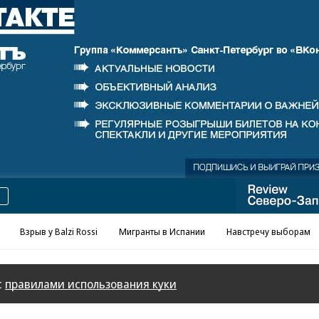
Реклама в «Ъ» www.kommersant.ru/ad
Взрыв у Balzi Rossi
Мигранты в Испании
Навстречу выборам
с
правилами использования куки