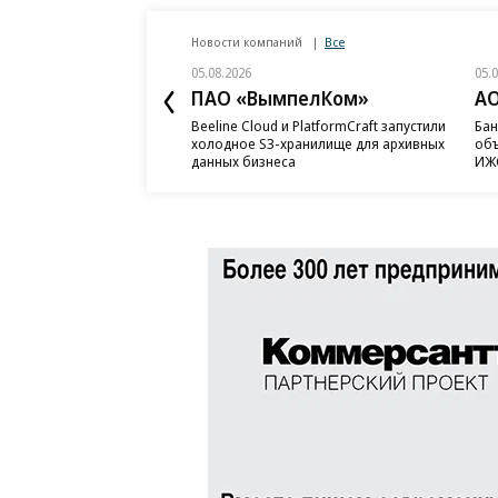
Новости компаний
Все
05.08.2026
05.
ПАО «ВымпелКом»
АО
Beeline Cloud и PlatformCraft запустили
Бан
холодное S3-хранилище для архивных
объ
данных бизнеса
ИЖС