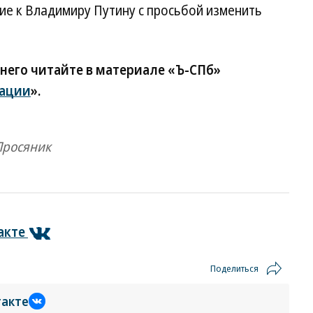
е к Владимиру Путину с просьбой изменить
 него читайте в материале «Ъ-СПб»
тации
».
Просяник
акте
Поделиться
такте