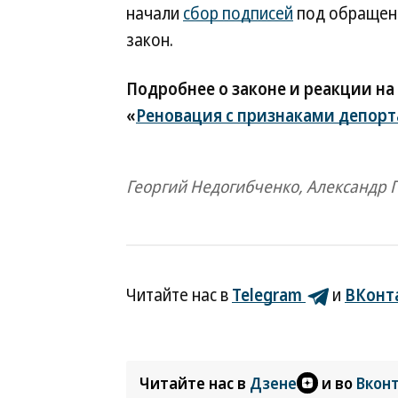
начали
сбор подписей
под обращени
закон.
Подробнее о законе и реакции на
«
Реновация с признаками депор
Георгий Недогибченко, Александр 
Читайте нас в
Telegram
и
ВКонт
Читайте нас в
Дзене
и во
Вкон