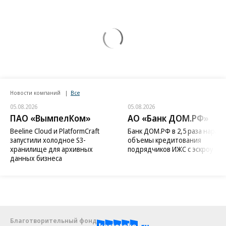
Новости компаний
Все
05.08.2026
05.08.2026
ПАО «ВымпелКом»
АО «Банк ДОМ.РФ»
Beeline Cloud и PlatformCraft
Банк ДОМ.РФ в 2,5 раза нараст
запустили холодное S3-
объемы кредитования
хранилище для архивных
подрядчиков ИЖС с эскроу
данных бизнеса
Благотворительный фонд