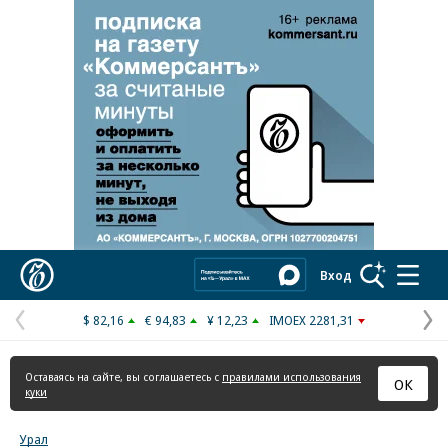
Реклама в «Ъ» www.kommersant.ru/ad
Коммерсантъ
Вход
$ 82,16
€ 94,83
¥ 12,23
IMOEX 2281,31
Предыдущая
С
страница
с
Оставаясь на сайте, вы соглашаетесь с
правилами использования
ОК
куки
Урал