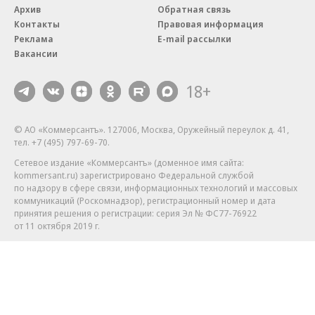
Архив
Обратная связь
Контакты
Правовая информация
Реклама
E-mail рассылки
Вакансии
18+
© АО «Коммерсантъ». 127006, Москва, Оружейный переулок д. 41,
тел. +7 (495) 797-69-70.
Сетевое издание «Коммерсантъ» (доменное имя сайта:
kommersant.ru) зарегистрировано Федеральной службой
по надзору в сфере связи, информационных технологий и массовых
коммуникаций (Роскомнадзор), регистрационный номер и дата
принятия решения о регистрации: серия
Эл № ФС77-76922
от 11 октября 2019 г.
Партнерские проекты/материалы, новости компаний, материалы
с пометкой «Промо» и «Официальное сообщение» опубликованы
на коммерческой основе.
На kommersant.ru применяются рекомендательные технологии.
Подробнее