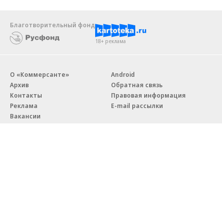
Благотворительный фонд
18+ реклама
О «Коммерсанте»
Android
Архив
Обратная связь
Контакты
Правовая информация
Реклама
E-mail рассылки
Вакансии
18+
© АО «Коммерсантъ». 127006, Москва, Оружейный переулок д. 41,
тел. +7 (495) 797-69-70.
Сетевое издание «Коммерсантъ» (доменное имя сайта:
kommersant.ru) зарегистрировано Федеральной службой
по надзору в сфере связи, информационных технологий и массовых
коммуникаций (Роскомнадзор), регистрационный номер и дата