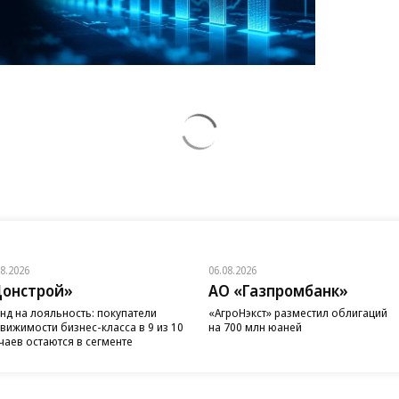
08.2026
06.08.2026
онстрой»
АО «Газпромбанк»
нд на лояльность: покупатели
«АгроНэкст» разместил облигаций
вижимости бизнес-класса в 9 из 10
на 700 млн юаней
чаев остаются в сегменте