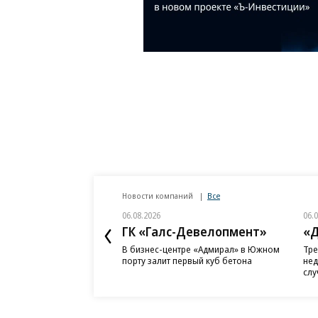
Новости компаний
Все
06.08.2026
06.
ГК «Галс-Девелопмент»
«Д
В бизнес-центре «Адмирал» в Южном
Тре
порту залит первый куб бетона
нед
слу