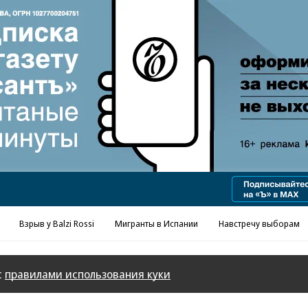
Реклама в «Ъ» www.kommersant.ru/ad
Взрыв у Balzi Rossi
Мигранты в Испании
Навстречу выборам
с
правилами использования куки