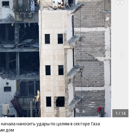
Развернуть на весь экран
1
/
14
 начала наносить удары по целям в секторе Газа
ми дом