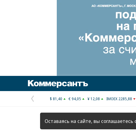
Коммерсантъ
$ 81,40
€ 94,05
¥ 12,08
IMOEX 2285,88
Предыдущая
страница
Оставаясь на сайте, вы соглашаетесь 