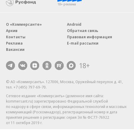
18+ реклама
О «Коммерсанте»
Android
Архив
Обратная связь
Контакты
Правовая информация
Реклама
E-mail рассылки
Вакансии
18+
© АО «Коммерсантъ». 127006, Москва, Оружейный переулок д. 41,
тел. +7 (495) 797-69-70.
Сетевое издание «Коммерсантъ» (доменное имя сайта:
kommersant.ru) зарегистрировано Федеральной службой
по надзору в сфере связи, информационных технологий и массовых
коммуникаций (Роскомнадзор), регистрационный номер и дата
принятия решения о регистрации: серия
Эл № ФС77-76922
от 11 октября 2019 г.
Партнерские проекты/материалы, новости компаний, материалы