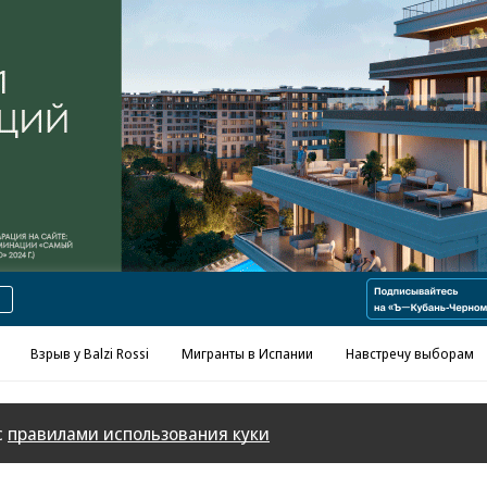
Реклама в «Ъ» www.kommersant.ru/ad
Взрыв у Balzi Rossi
Мигранты в Испании
Навстречу выборам
с
правилами использования куки