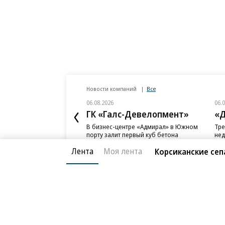
Новости компаний
Все
06.08.2026
06.
ГК «Галс-Девелопмент»
«Д
В бизнес-центре «Адмирал» в Южном
Тре
порту залит первый куб бетона
нед
слу
Лента
Моя лента
Корсиканские се
Благотворительный фонд
О «Коммер
Архив