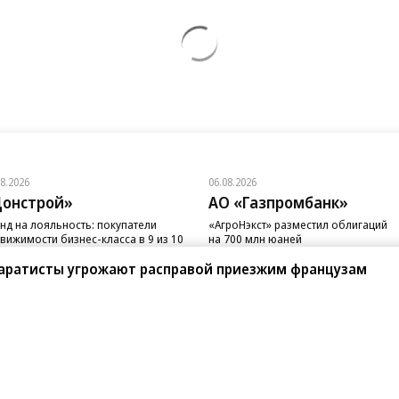
08.2026
06.08.2026
онстрой»
АО «Газпромбанк»
нд на лояльность: покупатели
«АгроНэкст» разместил облигаций
вижимости бизнес-класса в 9 из 10
на 700 млн юаней
чаев остаются в сегменте
паратисты угрожают расправой приезжим французам
санте»
Реклама
Обратная связь
Вакансии
Правовая информация