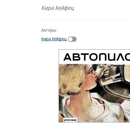
Кира Хейфец
Авторы:
Кира Хейфец