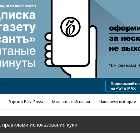
Реклама в «Ъ» www.kommersant.ru/ad
Взрыв у Balzi Rossi
Мигранты в Испании
Навстречу выборам
с
правилами использования куки