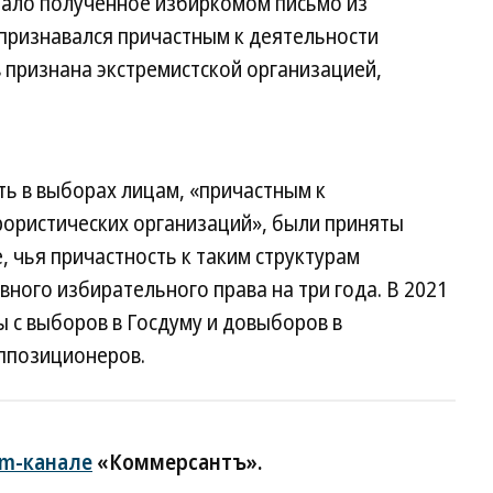
стало полученное избиркомом письмо из
признавался причастным к деятельности
 признана экстремистской организацией,
ь в выборах лицам, «причастным к
рористических организаций», были приняты
, чья причастность к таким структурам
вного избирательного права на три года. В 2021
ы с выборов в Госдуму и довыборов в
ппозиционеров.
am-канале
«Коммерсантъ».