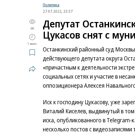
Политика
27.07.2022, 23:37
Депутат Останкинск
6K
Цукасов снят с му
1 мин.
Останкинский районный суд Москвы
действующего депутата округа Оста
«причастным к деятельности экстре
социальных сетях и участие в неса
оппозиционера Алексея Навального
Иск к господину Цукасову, уже заре
Виталий Киселев, выдвинутый в том 
иска, опубликованного в Telegram-
несколько постов с видеозаписями 