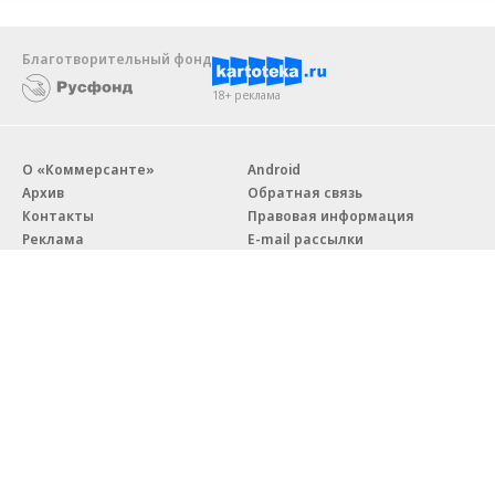
Благотворительный фонд
18+ реклама
О «Коммерсанте»
Android
Архив
Обратная связь
Контакты
Правовая информация
Реклама
E-mail рассылки
Вакансии
18+
© АО «Коммерсантъ». 127006, Москва, Оружейный переулок д. 41,
тел. +7 (495) 797-69-70.
Сетевое издание «Коммерсантъ» (доменное имя сайта:
kommersant.ru) зарегистрировано Федеральной службой
по надзору в сфере связи, информационных технологий и массовых
коммуникаций (Роскомнадзор), регистрационный номер и дата