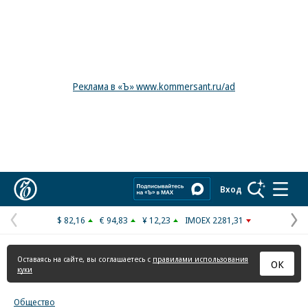
Реклама в «Ъ» www.kommersant.ru/ad
Коммерсантъ
Вход
$ 82,16
€ 94,83
¥ 12,23
IMOEX 2281,31
Предыдущая
С
страница
с
Оставаясь на сайте, вы соглашаетесь с
правилами использования
ОК
куки
Общество