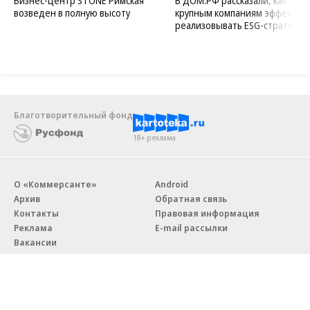
Бизнес-центр STONE Римская
В ДОМ.РФ рассказали, как
возведен в полную высоту
крупным компаниям эффектив
реализовывать ESG-стратегию
Благотворительный фонд
18+ реклама
О «Коммерсанте»
Android
Архив
Обратная связь
Контакты
Правовая информация
Реклама
E-mail рассылки
Вакансии
18+