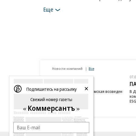
Еще
Новости компаний
Все
07.08.2026
07.
STONE
П
Подпишитесь на рассылку
Бизнес-центр STONE Римская возведен
В Д
в полную высоту
ком
Свежий номер газеты
ESG
Коммерсантъ