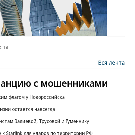
р. 18
Вся лента
танцию с мошенниками
ким флагом у Новороссийска
изни остается навсегда
истам Валиевой, Трусовой и Гуменнику
е к Starlink для ударов по территории РФ