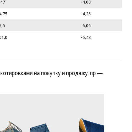
,47
-4,08
4,75
-4,26
5,5
-6,06
01,0
-6,48
котировками на покупку и продажу. пр —