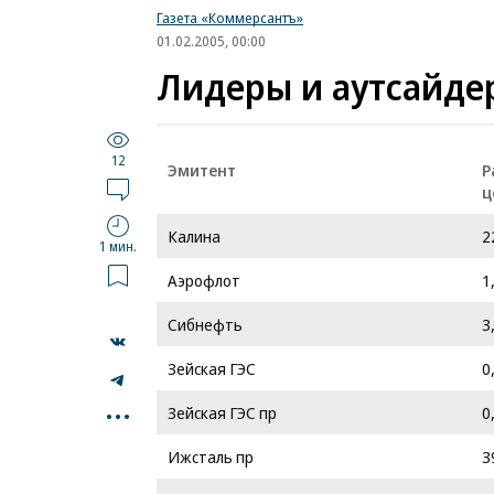
Газета «Коммерсантъ»
01.02.2005, 00:00
Лидеры и аутсайдер
12
Эмитент
Р
ц
Калина
2
1 мин.
Аэрофлот
1
Сибнефть
3
Зейская ГЭС
0
...
Зейская ГЭС пр
0
Ижсталь пр
3