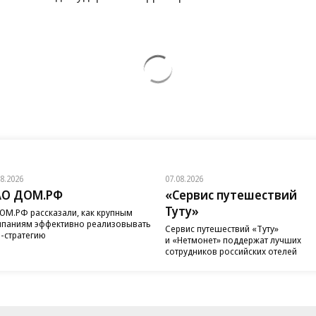
08.2026
07.08.2026
АО ДОМ.РФ
«Сервис путешествий
Туту»
ОМ.РФ рассказали, как крупным
паниям эффективно реализовывать
Сервис путешествий «Туту»
-стратегию
и «Нетмонет» поддержат лучших
сотрудников российских отелей