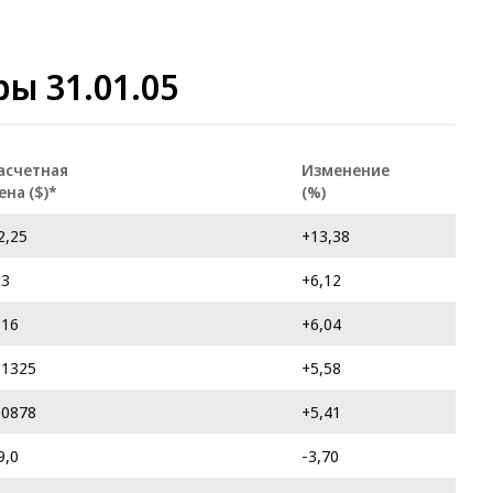
ы 31.01.05
асчетная
Изменение
ена ($)*
(%)
2,25
+13,38
,3
+6,12
,16
+6,04
,1325
+5,58
,0878
+5,41
9,0
-3,70