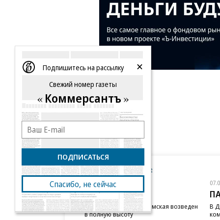
Подпишитесь на рассылку
Свежий номер газеты
Коммерсантъ
ПОДПИСАТЬСЯ
Новости компаний
Все
07.08.2026
07.
Спасибо, не сейчас
STONE
П
Бизнес-центр STONE Римская возведен
В Д
в полную высоту
ком