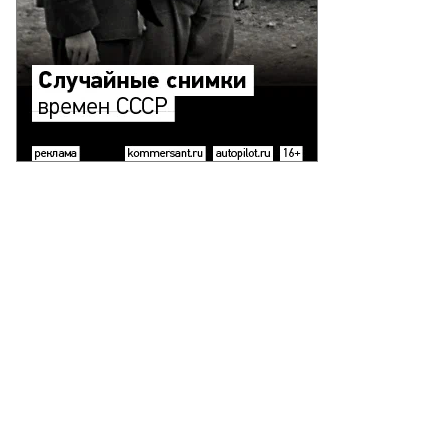
ения
ментьева
то:
силий
пошников,
ммерсантъ