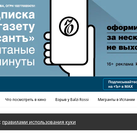
Реклама в «Ъ» www.kommersant.ru/ad
Что посмотреть в кино
Взрыв у Balzi Rossi
Мигранты в Испании
с
правилами использования куки