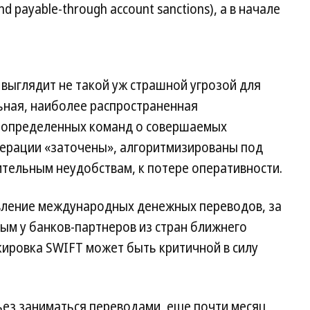
 payable-through account sanctions), а в начале
выглядит не такой уж страшной угрозой для
ьная, наиболее распространенная
 определенных команд о совершаемых
перации «заточены», алгоритмизированы под
тельным неудобствам, к потере оперативности.
авление международных денежных переводов, за
тым у банков-партнеров из стран ближнего
окировка SWIFT может быть критичной в силу
ьез заниматься переводами, еще почти месяц