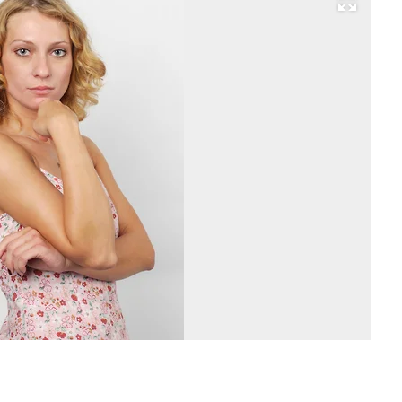
Развернуть на весь экран
Кс
Де
Фо
Ва
Ша
Ко