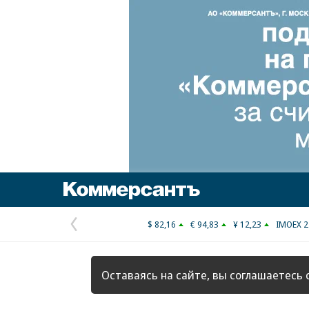
Коммерсантъ
$ 82,16
€ 94,83
¥ 12,23
IMOEX 2
Предыдущая
страница
Оставаясь на сайте, вы соглашаетесь 