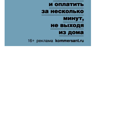
ктор
ротаев,
ммерсантъ