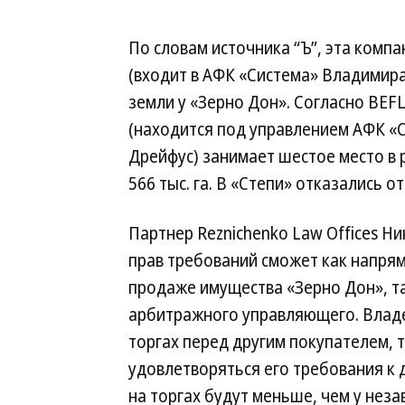
По словам источника “Ъ”, эта компа
(входит в АФК «Система» Владимира
земли у «Зерно Дон». Согласно BEF
(находится под управлением АФК «С
Дрейфус) занимает шестое место в 
566 тыс. га. В «Степи» отказались о
Партнер Reznichenko Law Offices Н
прав требований сможет как напря
продаже имущества «Зерно Дон», та
арбитражного управляющего. Владе
торгах перед другим покупателем, т
удовлетворяться его требования к
на торгах будут меньше, чем у неза