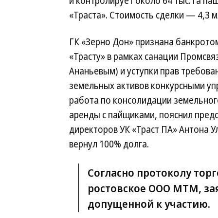
и контролирует около 64 тыс. га па
«Траста». Стоимость сделки — 4,3 м
ГК «Зерно Дон» признана банкротом 
«Трасту» в рамках санации Промсв
Ананьевым) и уступки прав требован
земельных активов конкурсными у
работа по консолидации земельного
аренды с пайщиками, пояснил предс
директоров УК «Траст ПА» Антона У
вернул 100% долга.
Согласно протоколу торг
ростовское ООО МТМ, за
допущенной к участию.