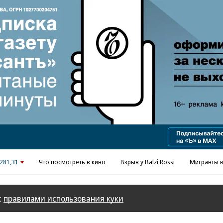
Реклама в «Ъ» www.kommersant.ru/ad
281,31
Что посмотреть в кино
Взрыв у Balzi Rossi
Мигранты в
с
правилами использования куки