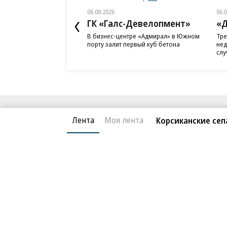
06.08.2026
06.
ГК «Галс-Девелопмент»
«Д
В бизнес-центре «Адмирал» в Южном
Тре
порту залит первый куб бетона
нед
слу
Благотворительный фонд
О «Коммер
Лента
Моя лента
Корсиканские се
Архив
Контакты
18+ реклама
© АО «Коммерсантъ». 127006, Москва, Оружейный пе
Сетевое издание «Коммерсантъ» (доменное имя сайт
Федеральной службой по надзору в сфере связи, и
и массовых коммуникаций (Роскомнадзор), регистра
решения о регистрации: серия
Эл № ФС77-76922
от 1