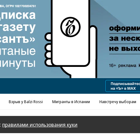
Реклама в «Ъ» www.kommersant.ru/ad
Взрыв у Balzi Rossi
Мигранты в Испании
Навстречу выборам
с
правилами использования куки