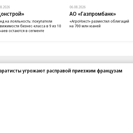
08.2026
06.08.2026
онстрой»
АО «Газпромбанк»
нд на лояльность: покупатели
«АгроНэкст» разместил облигаций
вижимости бизнес-класса в 9 из 10
на 700 млн юаней
чаев остаются в сегменте
санте»
Реклама
Обратная связь
паратисты угрожают расправой приезжим французам
Вакансии
Правовая информация
Android
E-mail рассылки
реулок д. 41,
тел. +7 (495) 797-69-70.
Партнерские проекты/матери
«Промо» и «Официальное со
а: kommersant.ru) зарегистрировано
нформационных технологий
На kommersant.ru применяют
ционный номер и дата принятия
1 октября 2019 г.