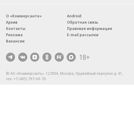
О «Коммерсанте»
Android
Архив
Обратная связь
Контакты
Правовая информация
Реклама
E-mail рассылки
Вакансии
18+
© АО «Коммерсантъ». 127006, Москва, Оружейный переулок д. 41,
тел. +7 (495) 797-69-70.
Сетевое издание «Коммерсантъ» (доменное имя сайта:
kommersant.ru) зарегистрировано Федеральной службой
по надзору в сфере связи, информационных технологий и массовых
коммуникаций (Роскомнадзор), регистрационный номер и дата
принятия решения о регистрации: серия
Эл № ФС77-76922
от 11 октября 2019 г.
Партнерские проекты/материалы, новости компаний, материалы
с пометкой «Промо» и «Официальное сообщение» опубликованы
на коммерческой основе.