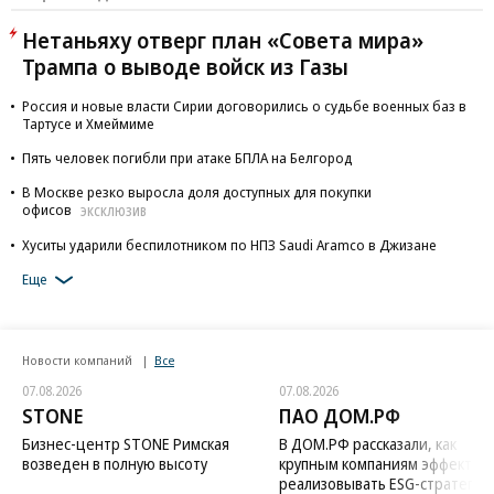
Нетаньяху отверг план «Совета мира»
Трампа о выводе войск из Газы
Россия и новые власти Сирии договорились о судьбе военных баз в
Тартусе и Хмеймиме
Пять человек погибли при атаке БПЛА на Белгород
В Москве резко выросла доля доступных для покупки
офисов
ЭКСКЛЮЗИВ
Хуситы ударили беспилотником по НПЗ Saudi Aramco в Джизане
Еще
Новости компаний
Все
07.08.2026
07.08.2026
STONE
ПАО ДОМ.РФ
Бизнес-центр STONE Римская
В ДОМ.РФ рассказали, как
возведен в полную высоту
крупным компаниям эффектив
реализовывать ESG-стратегию