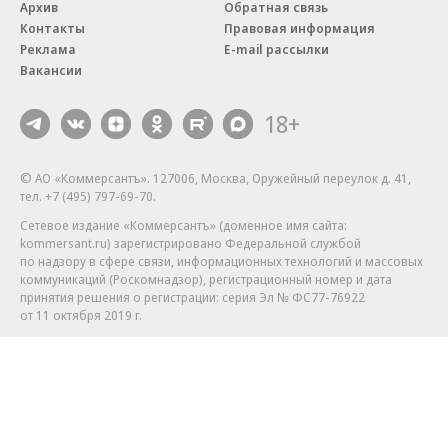
Архив
Обратная связь
Контакты
Правовая информация
Реклама
E-mail рассылки
Вакансии
18+
© АО «Коммерсантъ». 127006, Москва, Оружейный переулок д. 41,
тел. +7 (495) 797-69-70.
Сетевое издание «Коммерсантъ» (доменное имя сайта:
kommersant.ru) зарегистрировано Федеральной службой
по надзору в сфере связи, информационных технологий и массовых
коммуникаций (Роскомнадзор), регистрационный номер и дата
принятия решения о регистрации: серия
Эл № ФС77-76922
от 11 октября 2019 г.
Партнерские проекты/материалы, новости компаний, материалы
с пометкой «Промо» и «Официальное сообщение» опубликованы
на коммерческой основе.
На kommersant.ru применяются рекомендательные технологии.
Подробнее