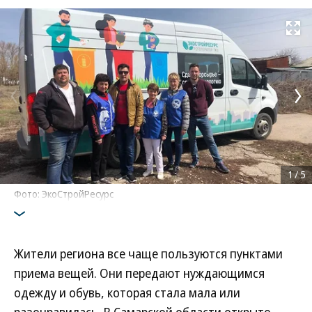
Развернуть на
1
/
5
Фото: ЭкоСтройРесурс
Жители региона все чаще пользуются пунктами
приема вещей. Они передают нуждающимся
одежду и обувь, которая стала мала или