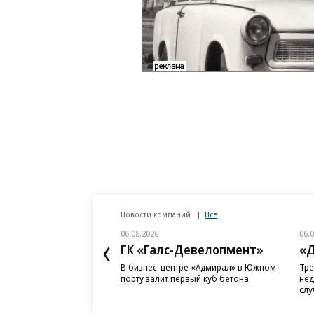
Новости компаний
Все
06.08.2026
06.
ГК «Галс-Девелопмент»
«Д
В бизнес-центре «Адмирал» в Южном
Тре
порту залит первый куб бетона
нед
слу