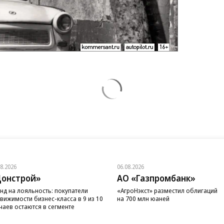
08.2026
06.08.2026
онстрой»
АО «Газпромбанк»
нд на лояльность: покупатели
«АгроНэкст» разместил облигаций
вижимости бизнес-класса в 9 из 10
на 700 млн юаней
чаев остаются в сегменте