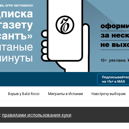
Реклама в «Ъ» www.kommersant.ru/ad
Взрыв у Balzi Rossi
Мигранты в Испании
Навстречу выборам
с
правилами использования куки