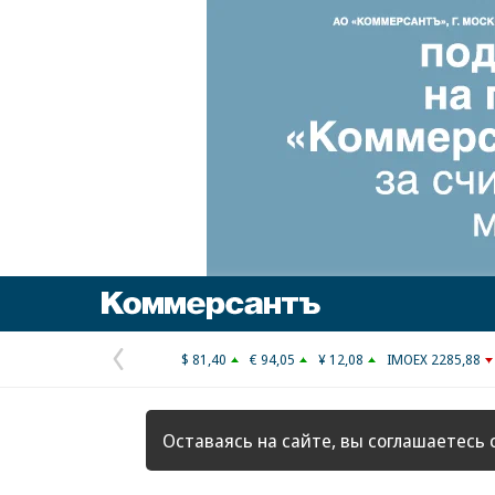
Коммерсантъ
$ 81,40
€ 94,05
¥ 12,08
IMOEX 2285,88
Предыдущая
страница
Оставаясь на сайте, вы соглашаетесь 