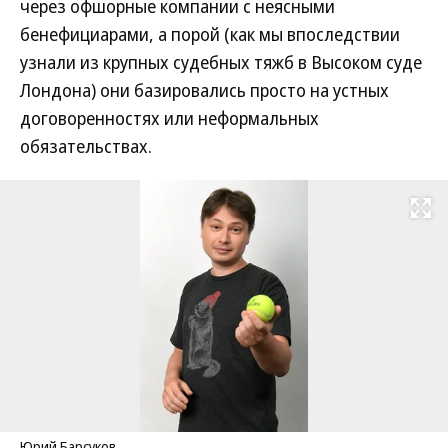
через офшорные компании с неясными
бенефициарами, а порой (как мы впоследствии
узнали из крупных судебных тяжб в Высоком суде
Лондона) они базировались просто на устных
договоренностях или неформальных
обязательствах.
Развернуть на
Юрий Барсуков