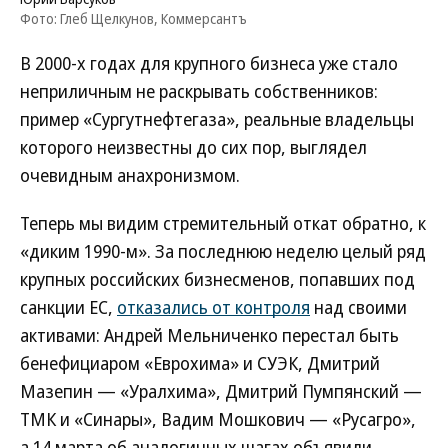
Фото: Глеб Щелкунов, Коммерсантъ
В 2000-х годах для крупного бизнеса уже стало
неприличным не раскрывать собственников:
пример «Сургутнефтегаза», реальные владельцы
которого неизвестны до сих пор, выглядел
очевидным анахронизмом.
Теперь мы видим стремительный откат обратно, к
«диким 1990-м». За последнюю неделю целый ряд
крупных российских бизнесменов, попавших под
санкции ЕС,
отказались от контроля
над своими
активами: Андрей Мельниченко перестал быть
бенефициаром «Еврохима» и СУЭК, Дмитрий
Мазепин — «Уралхима», Дмитрий Пумпянский —
ТМК и «Синары», Вадим Мошкович — «Русагро»,
а 14 марта об аналогичных шагах объявили