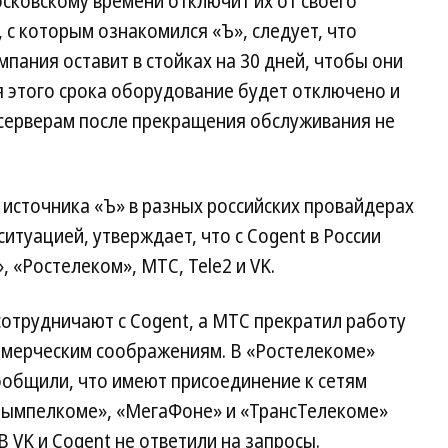
московскому времени отключит их от своего
 с которым ознакомился «Ъ», следует, что
пания оставит в стойках на 30 дней, чтобы они
я этого срока оборудование будет отключено и
 серверам после прекращения обслуживания не
источника «Ъ» в разных российских провайдерах
ситуацией, утверждает, что с Cogent в России
«Ростелеком», МТС, Tele2 и VK.
 сотрудничают с Cogent, а МТС прекратил работу
оммерческим соображениям. В «Ростелекоме»
ообщили, что имеют присоединение к сетям
«Вымпелкоме», «МегаФоне» и «ТрансТелекоме»
В VK и Cogent не ответили на запросы.