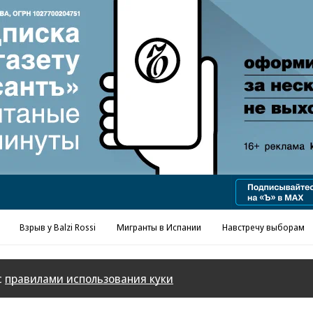
Реклама в «Ъ» www.kommersant.ru/ad
Взрыв у Balzi Rossi
Мигранты в Испании
Навстречу выборам
с
правилами использования куки