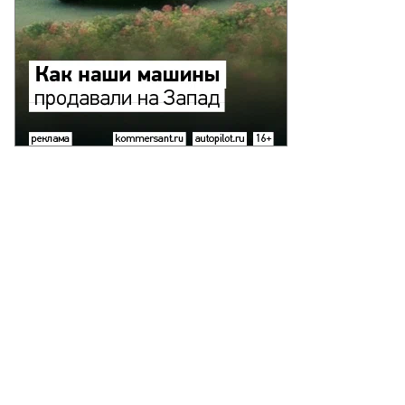
то:
ад
красов,
ммерсантъ