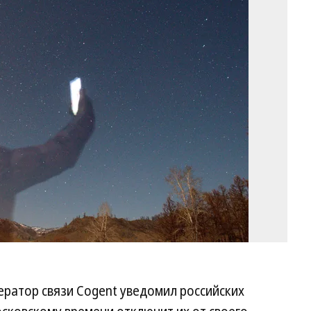
Фо
Вл
Не
Ко
атор связи Cogent уведомил российских