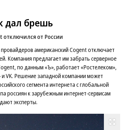
к дал брешь
t отключился от России
 провайдеров американский Cogent отключает
тей. Компания предлагает им забрать серверное
Cogent, по данным «Ъ», работает «Ростелеком»,
 и VK. Решение западной компании может
оссийского сегмента интернета с глобальной
тупа россиян к зарубежным интернет-сервисам
дают эксперты.
Развернуть на весь экран