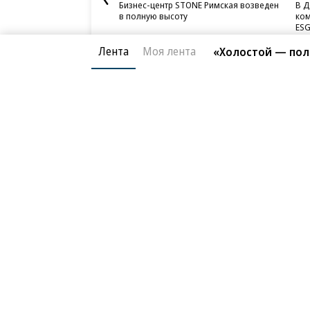
Бизнес-центр STONE Римская возведен
В Д
в полную высоту
ком
ESG
Лента
Моя лента
«Холостой — пол
Благотворительный фонд
О «Коммер
Архив
Контакты
18+ реклама
© АО «Коммерсантъ». 127006, Москва, Оружейный пе
Сетевое издание «Коммерсантъ» (доменное имя сайт
Федеральной службой по надзору в сфере связи, и
и массовых коммуникаций (Роскомнадзор), регистра
решения о регистрации: серия
Эл № ФС77-76922
от 1