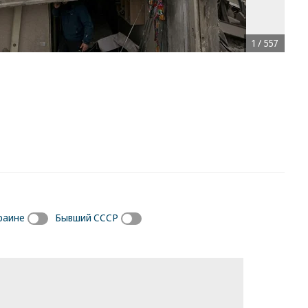
1
/
557
раине
Бывший СССР