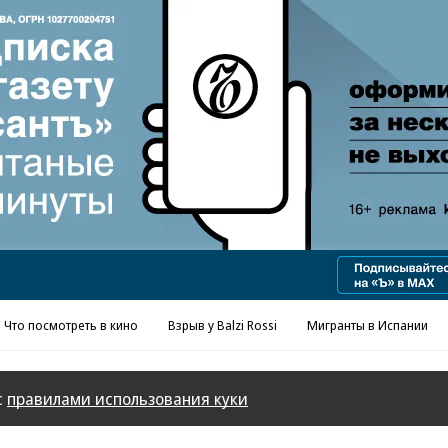
Реклама в «Ъ» www.kommersant.ru/ad
Что посмотреть в кино
Взрыв у Balzi Rossi
Мигранты в Испании
с
правилами использования куки