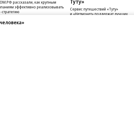
Туту»
ОМ.РФ рассказали, как крупным
паниям эффективно реализовывать
Сервис путешествий «Туту»
-стратегию
и «Нетмонет» поддержат лучших
сотрудников российских отелей
человека»
санте»
Реклама
Обратная связь
Вакансии
Правовая информация
Android
E-mail рассылки
реулок д. 41,
тел. +7 (495) 797-69-70.
Партнерские проекты/матери
«Промо» и «Официальное со
а: kommersant.ru) зарегистрировано
нформационных технологий
На kommersant.ru применяют
ционный номер и дата принятия
1 октября 2019 г.