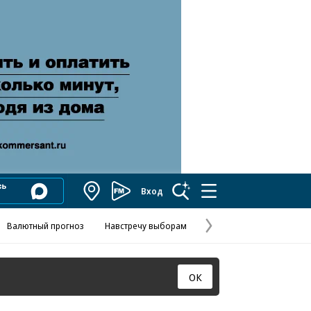
Вход
Коммерсантъ
FM
Валютный прогноз
Навстречу выборам
Скандал в FIFA
Названия опе
Колесников
Следующая
страница
ОК