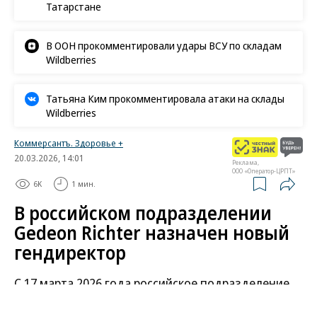
Татарстане
В ООН прокомментировали удары ВСУ по складам
Wildberries
Татьяна Ким прокомментировала атаки на склады
Wildberries
Коммерсантъ. Здоровье +
20.03.2026, 14:01
Реклама,
ООО «Оператор-ЦРПТ»
6K
1 мин.
В российском подразделении
Gedeon Richter назначен новый
гендиректор
С 17 марта 2026 года российское подразделение
венгерской фармкомпании Gedeon Richter — ООО