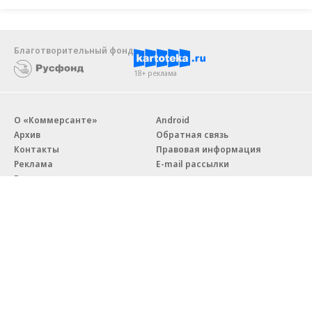
Благотворительный фонд
18+ реклама
О «Коммерсанте»
Android
Архив
Обратная связь
Контакты
Правовая информация
Реклама
E-mail рассылки
Вакансии
18+
© АО «Коммерсантъ». 127006, Москва, Оружейный переулок д. 41,
тел. +7 (495) 797-69-70.
Сетевое издание «Коммерсантъ» (доменное имя сайта:
kommersant.ru) зарегистрировано Федеральной службой
по надзору в сфере связи, информационных технологий и массовых