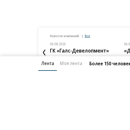
Новости компаний
Все
06.08.2026
06.
ГК «Галс-Девелопмент»
«Д
В бизнес-центре «Адмирал» в Южном
Тре
порту залит первый куб бетона
нед
Лента
Моя лента
Более 150 челове
слу
Благотворительный фонд
О «Коммер
Архив
Контакты
18+ реклама