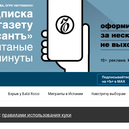
Реклама в «Ъ» www.kommersant.ru/ad
Взрыв у Balzi Rossi
Мигранты в Испании
Навстречу выборам
с
правилами использования куки