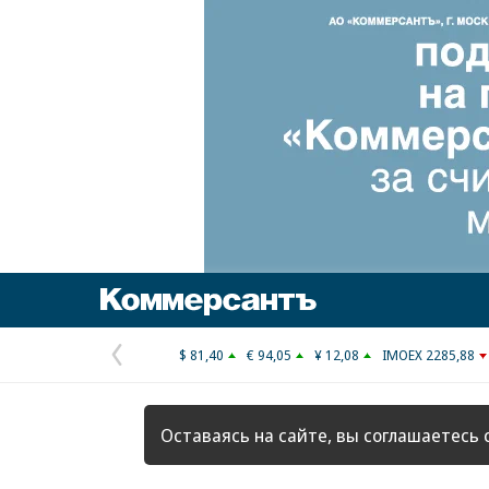
Коммерсантъ
$ 81,40
€ 94,05
¥ 12,08
IMOEX 2285,88
Предыдущая
страница
Оставаясь на сайте, вы соглашаетесь 