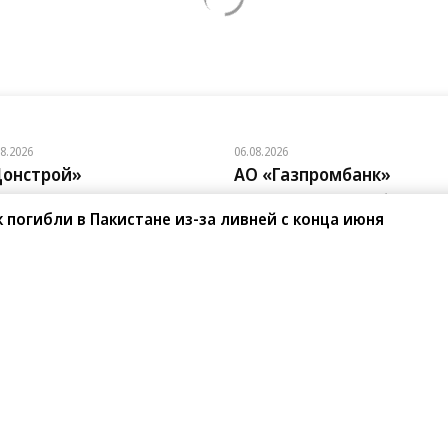
08.2026
06.08.2026
онстрой»
АО «Газпромбанк»
нд на лояльность: покупатели
«АгроНэкст» разместил облигаций
вижимости бизнес-класса в 9 из 10
на 700 млн юаней
к погибли в Пакистане из-за ливней с конца июня
чаев остаются в сегменте
санте»
Реклама
Обратная связь
Вакансии
Правовая информация
Android
E-mail рассылки