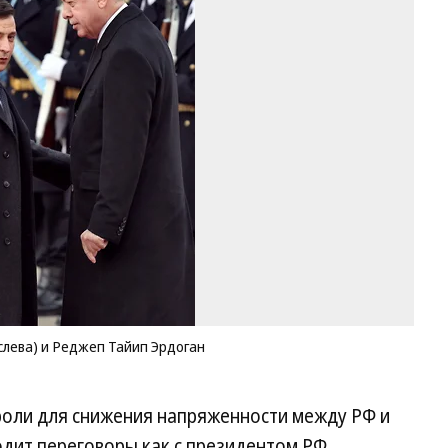
Пр
Ук
Вл
Зе
(с
и
Р
Та
Эр
Фо
Ив
Ко
Ко
лева) и Реджеп Тайип Эрдоган
 роли для снижения напряженности между РФ и
одит переговоры как с президентом РФ