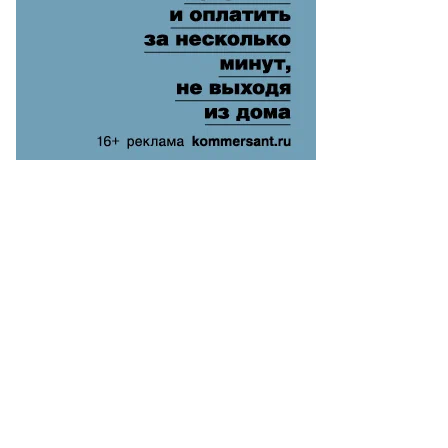
езидент
раины
адимир
ленский
лева)
еджеп
йип
доган
то:
ан
валенко,
ммерсантъ