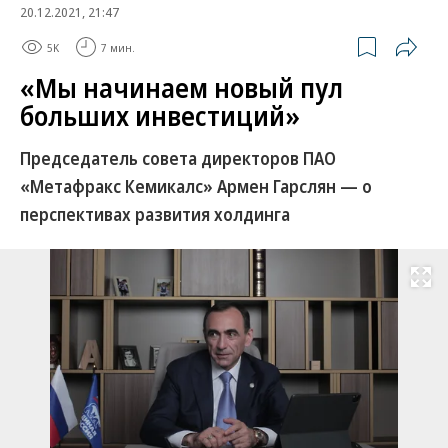
20.12.2021, 21:47
5K
7 мин.
«Мы начинаем новый пул
больших инвестиций»
Председатель совета директоров ПАО
«Метафракс Кемикалс» Армен Гарслян — о
перспективах развития холдинга
Развернуть на