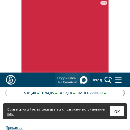
Реклама в «Ъ» www.kommersant.ru/ad
Коммерсантъ
Вход
$ 81,40
€ 94,05
¥ 12,18
IMOEX 2288,07
Предыдущая
С
страница
с
Оставаясь на сайте, вы соглашаетесь с
правилами использования
ОК
куки
Прикамье