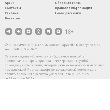
Архив
Обратная связь
Контакты
Правовая информация
Реклама
E-mail рассылки
Вакансии
18+
© АО «Коммерсантъ». 127006, Москва, Оружейный переулок д. 41,
тел. +7 (495) 797-69-70.
Сетевое издание «Коммерсантъ» (доменное имя сайта:
kommersant.ru) зарегистрировано Федеральной службой
по надзору в сфере связи, информационных технологий и массовых
коммуникаций (Роскомнадзор), регистрационный номер и дата
принятия решения о регистрации: серия
Эл № ФС77-76922
от 11 октября 2019 г.
Партнерские проекты/материалы, новости компаний, материалы
с пометкой «Промо» и «Официальное сообщение» опубликованы
на коммерческой основе.
На kommersant.ru применяются рекомендательные технологии.
Подробнее