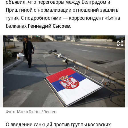
объявил, что переговоры между Белградом и
Приштиной о нормализации отношений зашли в
тупик. С подробностями — корреспондент «Ъ» на
Балканах
Геннадий Сысоев.
Развернуть на
Фото: Marko Djurica / Reuters
О введении санкций против группы косовских