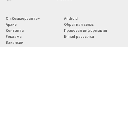
О «Коммерсанте»
Android
Архив
Обратная связь
Контакты
Правовая информация
Реклама
E-mail рассылки
Вакансии
18+
© АО «Коммерсантъ». 127006, Москва, Оружейный переулок д. 41,
тел. +7 (495) 797-69-70.
Сетевое издание «Коммерсантъ» (доменное имя сайта:
kommersant.ru) зарегистрировано Федеральной службой
по надзору в сфере связи, информационных технологий и массовых
коммуникаций (Роскомнадзор), регистрационный номер и дата
принятия решения о регистрации: серия
Эл № ФС77-76922
от 11 октября 2019 г.
Партнерские проекты/материалы, новости компаний, материалы
с пометкой «Промо» и «Официальное сообщение» опубликованы