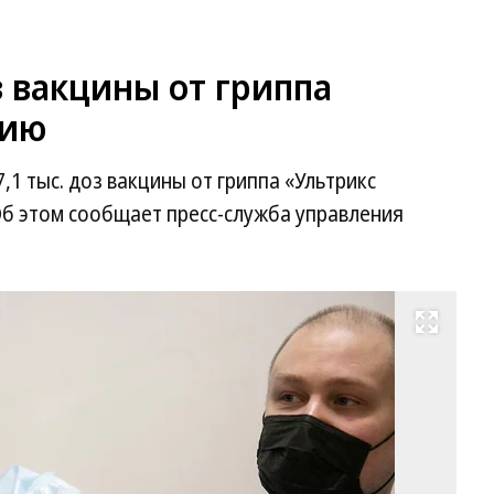
з вакцины от гриппа
тию
,1 тыс. доз вакцины от гриппа «Ультрикс
Об этом сообщает пресс-служба управления
Развернуть на весь экран
Фо
Вл
Ло
Ко