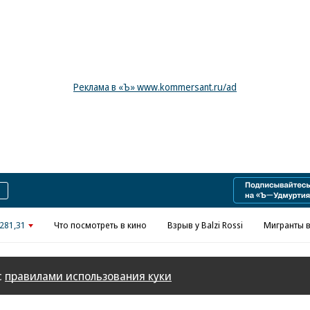
Реклама в «Ъ» www.kommersant.ru/ad
281,31
Что посмотреть в кино
Взрыв у Balzi Rossi
Мигранты в
с
правилами использования куки