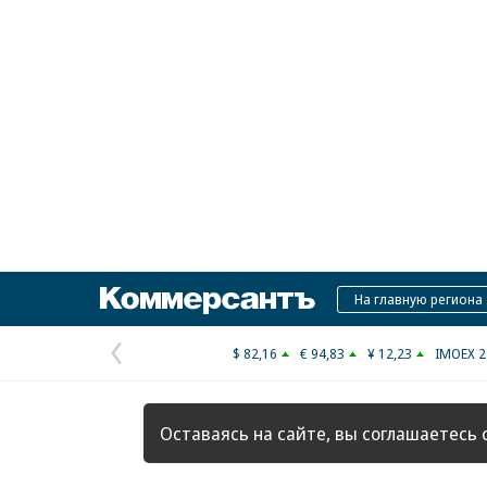
Коммерсантъ
На главную региона
$ 82,16
€ 94,83
¥ 12,23
IMOEX 2
Предыдущая
страница
Оставаясь на сайте, вы соглашаетесь 