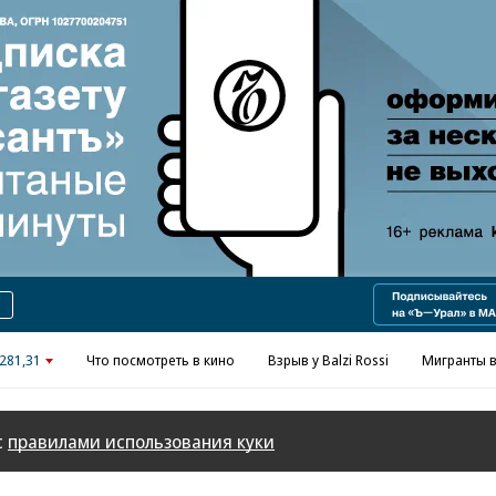
Реклама в «Ъ» www.kommersant.ru/ad
281,31
Что посмотреть в кино
Взрыв у Balzi Rossi
Мигранты в
с
правилами использования куки