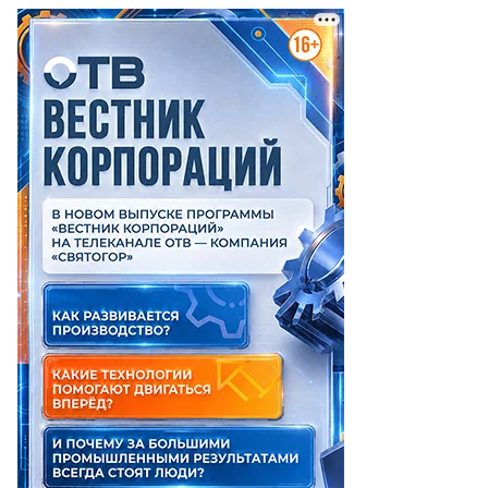
ьга
врилова
то: