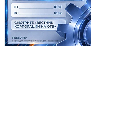
дьи-
ссии.рф