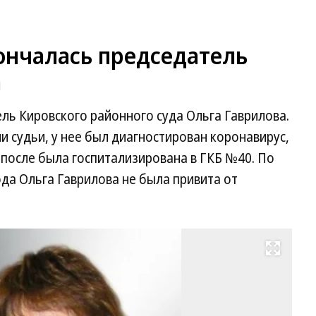
ончалась председатель
а
ль Кировского районного суда Ольга Гаврилова.
и судьи, у нее был диагностирован коронавирус,
 после была госпитализирована в ГКБ №40. По
да Ольга Гаврилова не была привита от
Развернуть на весь экран
Ол
Га
Фо