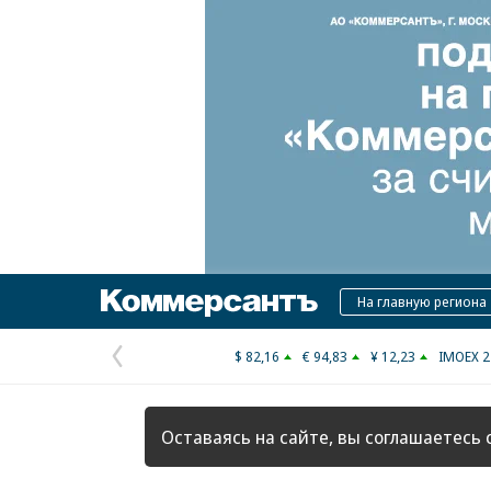
Коммерсантъ
На главную региона
$ 82,16
€ 94,83
¥ 12,23
IMOEX 2
Предыдущая
страница
Оставаясь на сайте, вы соглашаетесь 