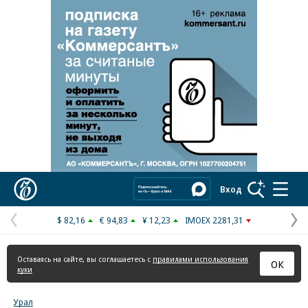
Реклама в «Ъ» www.kommersant.ru/ad
Коммерсантъ
Вход
$ 82,16
€ 94,83
¥ 12,23
IMOEX 2281,31
Предыдущая
С
страница
с
Оставаясь на сайте, вы соглашаетесь с
правилами использования
ОК
куки
Урал