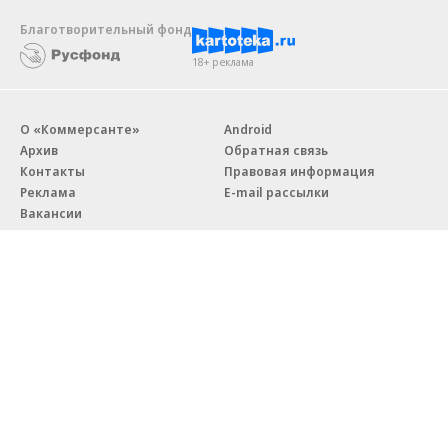
Благотворительный фонд
18+ реклама
О «Коммерсанте»
Android
Архив
Обратная связь
Контакты
Правовая информация
Реклама
E-mail рассылки
Вакансии
18+
© АО «Коммерсантъ». 127006, Москва, Оружейный переулок д. 41,
тел. +7 (495) 797-69-70.
Сетевое издание «Коммерсантъ» (доменное имя сайта:
kommersant.ru) зарегистрировано Федеральной службой
по надзору в сфере связи, информационных технологий и массовых
коммуникаций (Роскомнадзор), регистрационный номер и дата
принятия решения о регистрации: серия
Эл № ФС77-76922