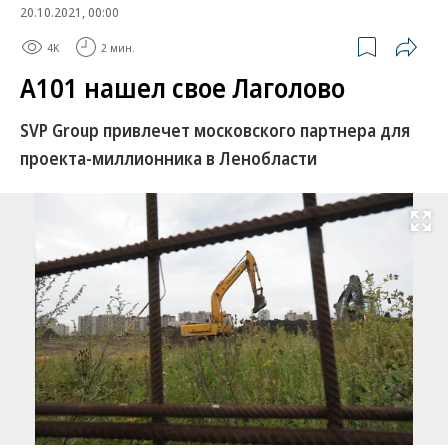
20.10.2021, 00:00
4K
2 мин.
А101 нашел свое Лаголово
SVP Group привлечет московского партнера для
проекта-миллионника в Ленобласти
Развернуть на