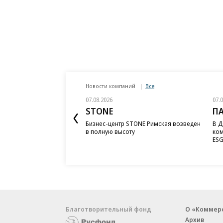
Новости компаний
Все
07.08.2026
07.
STONE
П
Бизнес-центр STONE Римская возведен
В Д
в полную высоту
ком
ESG
Благотворительный фонд
О «Коммер
Архив