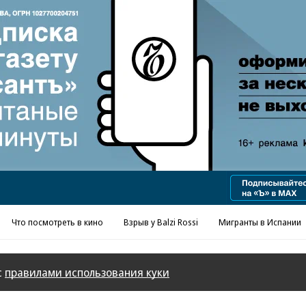
Реклама в «Ъ» www.kommersant.ru/ad
Что посмотреть в кино
Взрыв у Balzi Rossi
Мигранты в Испании
с
правилами использования куки