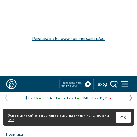
Реклама в «Ъ» www.kommersant.ru/ad
Коммерсантъ
Вход
$ 82,16
€ 94,83
¥ 12,23
IMOEX 2281,31
Предыдущая
С
страница
с
Оставаясь на сайте, вы соглашаетесь с
правилами использования
ОК
куки
Политика