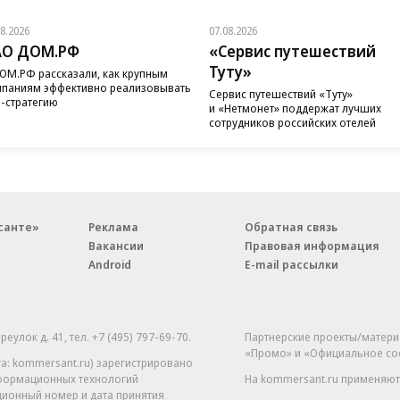
08.2026
07.08.2026
АО ДОМ.РФ
«Сервис путешествий
Туту»
ОМ.РФ рассказали, как крупным
паниям эффективно реализовывать
Сервис путешествий «Туту»
-стратегию
и «Нетмонет» поддержат лучших
сотрудников российских отелей
санте»
Реклама
Обратная связь
Вакансии
Правовая информация
Android
E-mail рассылки
реулок д. 41,
тел. +7 (495) 797-69-70.
Партнерские проекты/матери
«Промо» и «Официальное со
а: kommersant.ru) зарегистрировано
нформационных технологий
На kommersant.ru применяют
ционный номер и дата принятия