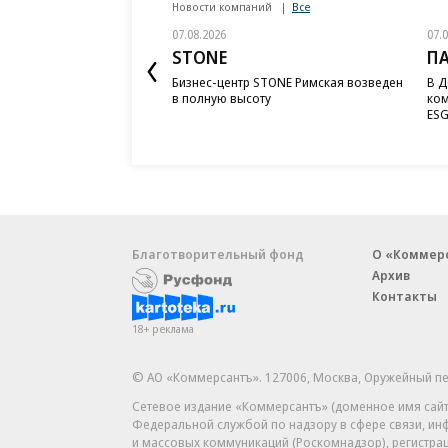
Новости компаний
Все
07.08.2026
07.
STONE
П
Бизнес-центр STONE Римская возведен
В Д
в полную высоту
ком
ESG
Благотворительный фонд
О «Коммер
Архив
Контакты
18+ реклама
© АО «Коммерсантъ». 127006, Москва, Оружейный пе
Сетевое издание «Коммерсантъ» (доменное имя сайт
Федеральной службой по надзору в сфере связи, и
и массовых коммуникаций (Роскомнадзор), регистра