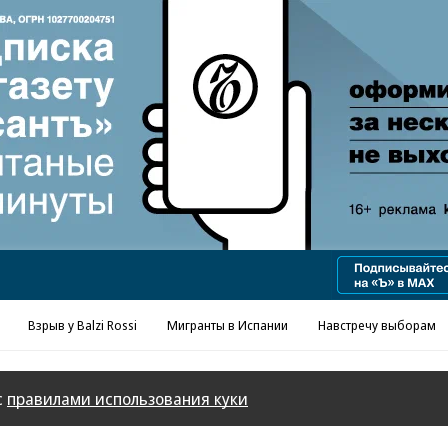
Реклама в «Ъ» www.kommersant.ru/ad
Взрыв у Balzi Rossi
Мигранты в Испании
Навстречу выборам
с
правилами использования куки