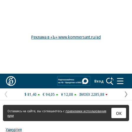
Реклама в «Ъ» www.kommersant.ru/ad
Коммерсантъ
Вход
$ 81,40
€ 94,05
¥ 12,08
IMOEX 2285,88
Предыдущая
С
страница
с
Оставаясь на сайте, вы соглашаетесь с
правилами использования
ОК
куки
Удмуртия