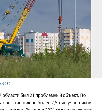
Ол
Ха
Ко
/
ку
ф
ь фото
й области был 21 проблемный объект. По
ах восстановлено более 2,5 тыс. участников