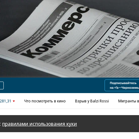
Реклама в «Ъ» www.kommersant.ru/ad
281,31
Что посмотреть в кино
Взрыв у Balzi Rossi
Мигранты в
с
правилами использования куки