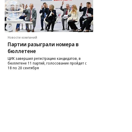
ег
рсеев,
ммерсантъ
пить
ото
Новости компаний
Партии разыграли номера в
бюллетене
ЦИК завершил регистрацию кандидатов, в
бюллетене 11 партий, голосование пройдет с
18 по 20 сентября