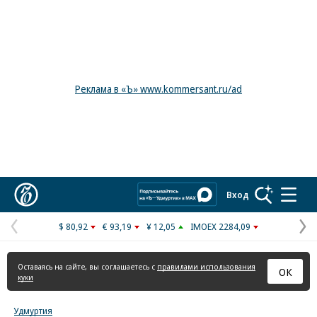
Реклама в «Ъ» www.kommersant.ru/ad
Коммерсантъ
Вход
$ 80,92
€ 93,19
¥ 12,05
IMOEX 2284,09
Предыдущая
С
страница
с
Оставаясь на сайте, вы соглашаетесь с
правилами использования
ОК
куки
Удмуртия