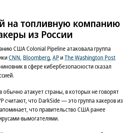
ой на топливную компанию
акеры из России
ию США Colonial Pipeline атаковала группа
ники
CNN
,
Bloomberg
,
AP
и
The Washington Post
чиновник в сфере кибербезопасности сказал
ссией.
в обычно атакует страны, в которых не говорят
WP считают, что DarkSide — это группа хакеров из
напоминает, что правительство США ранее
вирусами-вымогателями.