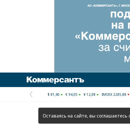
Коммерсантъ
$ 81,40
€ 94,05
¥ 12,08
IMOEX 2285,88
Предыдущая
страница
Оставаясь на сайте, вы соглашаетесь 