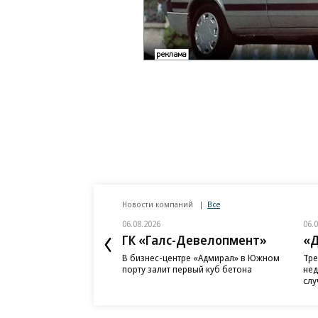
Новости компаний
Все
06.08.2026
06.
ГК «Галс-Девелопмент»
«Д
В бизнес-центре «Адмирал» в Южном
Тре
порту залит первый куб бетона
нед
слу