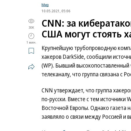
Мир
10.05.2021, 05:06
CNN: за кибератак
30K
США могут стоять х
1 мин.
Крупнейшую трубопроводную компан
хакеров DarkSide, сообщили источ
(WP). Бывший высокопоставленный 
телеканалу, что группа связана с Ро
CNN утверждает, что группа хакеро
по-русски. Вместе с тем источники 
Восточной Европы. Однако газета 
заявляло о связи между Россией и 