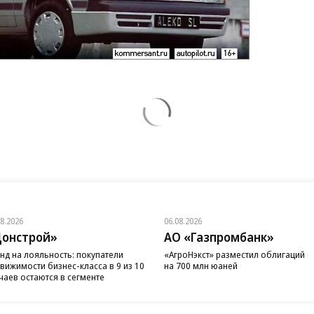
08.2026
06.08.2026
онстрой»
АО «Газпромбанк»
нд на лояльность: покупатели
«АгроНэкст» разместил облигаций
вижимости бизнес-класса в 9 из 10
на 700 млн юаней
чаев остаются в сегменте