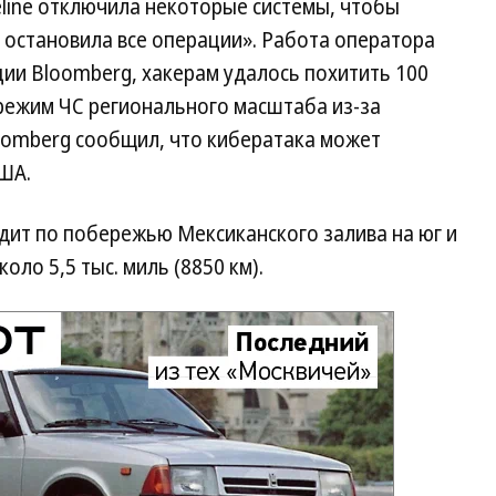
peline отключила некоторые системы, чтобы
я остановила все операции». Работа оператора
ии Bloomberg, хакерам удалось похитить 100
 режим ЧС регионального масштаба из-за
oomberg сообщил, что кибератака может
США.
одит по побережью Мексиканского залива на юг и
оло 5,5 тыс. миль (8850 км).