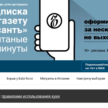
Реклама в «Ъ» www.kommersant.ru/ad
Взрыв у Balzi Rossi
Мигранты в Испании
Навстречу выборам
с
правилами использования куки