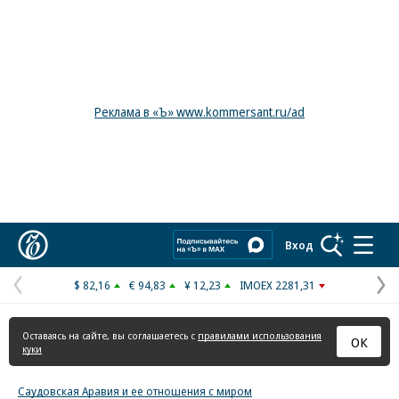
Реклама в «Ъ» www.kommersant.ru/ad
Коммерсантъ
Вход
$ 82,16
€ 94,83
¥ 12,23
IMOEX 2281,31
Предыдущая
С
страница
с
Оставаясь на сайте, вы соглашаетесь с
правилами использования
ОК
куки
Саудовская Аравия и ее отношения с миром