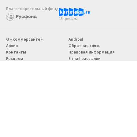
Благотворительный фонд
18+ реклама
О «Коммерсанте»
Android
Архив
Обратная связь
Контакты
Правовая информация
Реклама
E-mail рассылки
Вакансии
18+
© АО «Коммерсантъ». 127006, Москва, Оружейный переулок д. 41,
тел. +7 (495) 797-69-70.
Сетевое издание «Коммерсантъ» (доменное имя сайта:
kommersant.ru) зарегистрировано Федеральной службой
по надзору в сфере связи, информационных технологий и массовых
коммуникаций (Роскомнадзор), регистрационный номер и дата
принятия решения о регистрации: серия
Эл № ФС77-76922