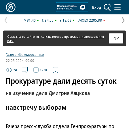
Коммерсантъ
Вход
$ 81,40
€ 94,05
¥ 12,08
IMOEX 2285,88
Предыдущая
С
страница
с
Оставаясь на сайте, вы соглашаетесь с
правилами использования
ОК
куки
Газета «Коммерсантъ»
22.05.2004, 00:00
358
3 мин.
Прокуратуре дали десять суток
на изучение дела Дмитрия Аяцкова
навстречу выборам
Вчера пресс-служба отдела Генпрокуратуры по