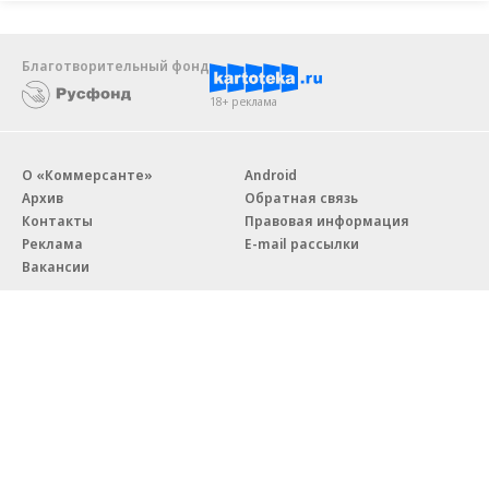
Благотворительный фонд
18+ реклама
О «Коммерсанте»
Android
Архив
Обратная связь
Контакты
Правовая информация
Реклама
E-mail рассылки
Вакансии
18+
© АО «Коммерсантъ». 127006, Москва, Оружейный переулок д. 41,
тел. +7 (495) 797-69-70.
Сетевое издание «Коммерсантъ» (доменное имя сайта:
kommersant.ru) зарегистрировано Федеральной службой
по надзору в сфере связи, информационных технологий и массовых