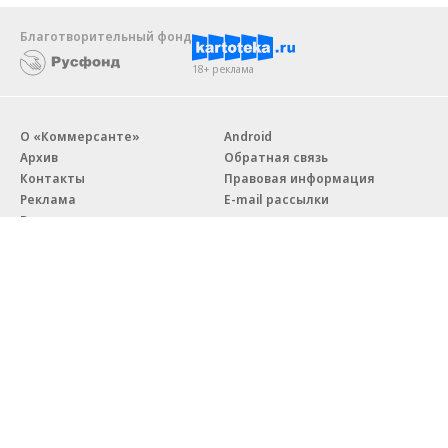
Благотворительный фонд
18+ реклама
О «Коммерсанте»
Android
Архив
Обратная связь
Контакты
Правовая информация
Реклама
E-mail рассылки
Вакансии
18+
© АО «Коммерсантъ». 127006, Москва, Оружейный переулок д. 41,
тел. +7 (495) 797-69-70.
Сетевое издание «Коммерсантъ» (доменное имя сайта:
kommersant.ru) зарегистрировано Федеральной службой
по надзору в сфере связи, информационных технологий и массовых
коммуникаций (Роскомнадзор), регистрационный номер и дата
принятия решения о регистрации: серия
Эл № ФС77-76922