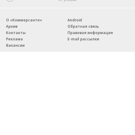
О «Коммерсанте»
Android
Архив
Обратная связь
Контакты
Правовая информация
Реклама
E-mail рассылки
Вакансии
18+
© АО «Коммерсантъ». 127006, Москва, Оружейный переулок д. 41,
тел. +7 (495) 797-69-70.
Сетевое издание «Коммерсантъ» (доменное имя сайта:
kommersant.ru) зарегистрировано Федеральной службой
по надзору в сфере связи, информационных технологий и массовых
коммуникаций (Роскомнадзор), регистрационный номер и дата
принятия решения о регистрации: серия
Эл № ФС77-76922
от 11 октября 2019 г.
Партнерские проекты/материалы, новости компаний, материалы
с пометкой «Промо» и «Официальное сообщение» опубликованы