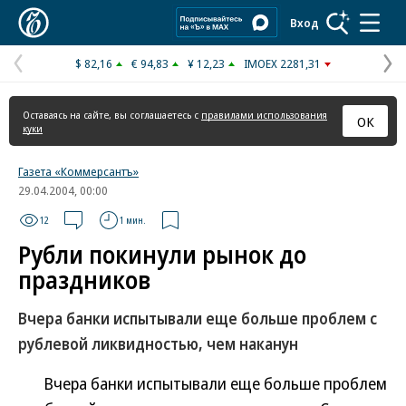
Коммерсантъ
Вход
$ 82,16
€ 94,83
¥ 12,23
IMOEX 2281,31
Предыдущая
С
страница
с
Оставаясь на сайте, вы соглашаетесь с
правилами использования
ОК
куки
Газета «Коммерсантъ»
29.04.2004, 00:00
12
1 мин.
Рубли покинули рынок до
праздников
Вчера банки испытывали еще больше проблем с
рублевой ликвидностью, чем наканун
Вчера банки испытывали еще больше проблем