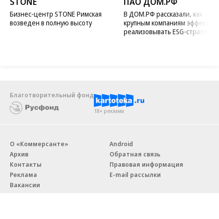
STONE
ПАО ДОМ.РФ
Бизнес-центр STONE Римская
В ДОМ.РФ рассказали, как
возведен в полную высоту
крупным компаниям эффектив
реализовывать ESG-стратегию
Благотворительный фонд
18+ реклама
О «Коммерсанте»
Android
Архив
Обратная связь
Контакты
Правовая информация
Реклама
E-mail рассылки
Вакансии
18+