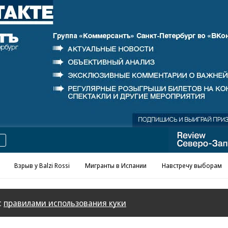
Реклама в «Ъ» www.kommersant.ru/ad
Взрыв у Balzi Rossi
Мигранты в Испании
Навстречу выборам
с
правилами использования куки