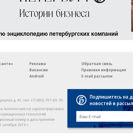
санте»
Реклама
Обратная связь
Вакансии
Правовая информация
Android
E-mail рассылки
Подпишитесь на 
реулок д. 41,
тел. +7 (495) 797-69-70.
Партнерские проекты/матери
новостей в рассы
«Промо» и «Официальное со
а: kommersant.ru) зарегистрировано
нформационных технологий
На kommersant.ru применяют
ционный номер и дата принятия
1 октября 2019 г.