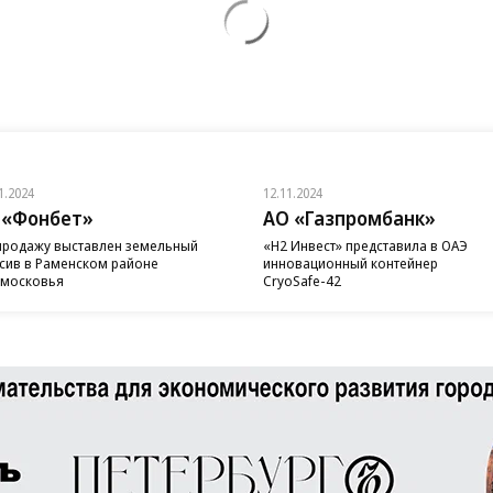
1.2024
12.11.2024
 «Фонбет»
АО «Газпромбанк»
продажу выставлен земельный
«H2 Инвест» представила в ОАЭ
сив в Раменском районе
инновационный контейнер
московья
CryoSafe-42