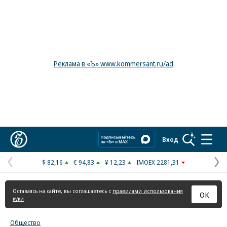
Реклама в «Ъ» www.kommersant.ru/ad
Коммерсантъ
Вход
$ 82,16
€ 94,83
¥ 12,23
IMOEX 2281,31
Предыдущая
С
страница
с
Оставаясь на сайте, вы соглашаетесь с
правилами использования
ОК
куки
Общество