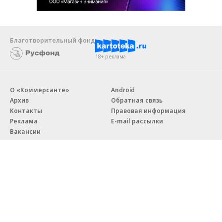
Благотворительный фонд
18+ реклама
О «Коммерсанте»
Android
Архив
Обратная связь
Контакты
Правовая информация
Реклама
E-mail рассылки
Вакансии
18+
© АО «Коммерсантъ». 127006, Москва, Оружейный переулок д. 41,
тел. +7 (495) 797-69-70.
Сетевое издание «Коммерсантъ» (доменное имя сайта:
kommersant.ru) зарегистрировано Федеральной службой